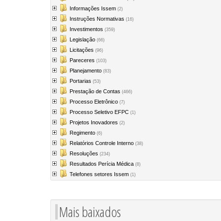
Informações Issem
(2)
Instruções Normativas
(16)
Investimentos
(359)
Legislação
(66)
Licitações
(96)
Pareceres
(103)
Planejamento
(83)
Portarias
(53)
Prestação de Contas
(466)
Processo Eletrônico
(7)
Processo Seletivo EFPC
(1)
Projetos Inovadores
(2)
Regimento
(6)
Relatórios Controle Interno
(38)
Resoluções
(234)
Resultados Perícia Médica
(8)
Telefones setores Issem
(1)
Mais baixados