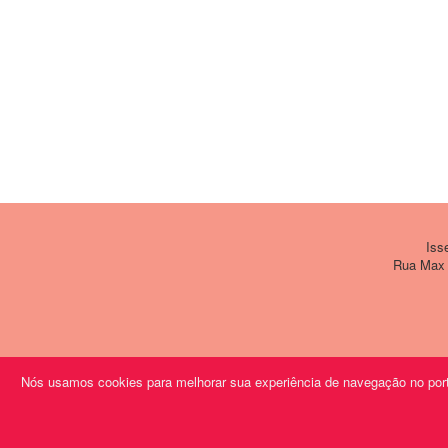
Issem
Rua Max W
Nós usamos cookies para melhorar sua experiência de navegação no porta