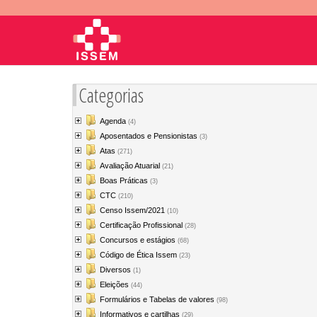
Categorias
Agenda
(4)
Aposentados e Pensionistas
(3)
Atas
(271)
Avaliação Atuarial
(21)
Boas Práticas
(3)
CTC
(210)
Censo Issem/2021
(10)
Certificação Profissional
(28)
Concursos e estágios
(68)
Código de Ética Issem
(23)
Diversos
(1)
Eleições
(44)
Formulários e Tabelas de valores
(98)
Informativos e cartilhas
(29)