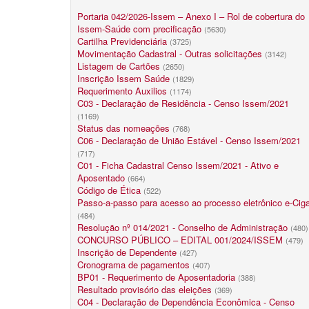
Portaria 042/2026-Issem – Anexo I – Rol de cobertura do
Issem-Saúde com precificação
(5630)
Cartilha Previdenciária
(3725)
Movimentação Cadastral - Outras solicitações
(3142)
Listagem de Cartões
(2650)
Inscrição Issem Saúde
(1829)
Requerimento Auxilios
(1174)
C03 - Declaração de Residência - Censo Issem/2021
(1169)
Status das nomeações
(768)
C06 - Declaração de União Estável - Censo Issem/2021
(717)
C01 - Ficha Cadastral Censo Issem/2021 - Ativo e
Aposentado
(664)
Código de Ética
(522)
Passo-a-passo para acesso ao processo eletrônico e-Cig
(484)
Resolução nº 014/2021 - Conselho de Administração
(480)
CONCURSO PÚBLICO – EDITAL 001/2024/ISSEM
(479)
Inscrição de Dependente
(427)
Cronograma de pagamentos
(407)
BP01 - Requerimento de Aposentadoria
(388)
Resultado provisório das eleições
(369)
C04 - Declaração de Dependência Econômica - Censo