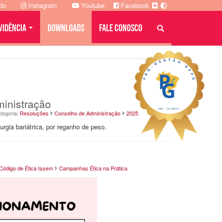
ado
Instagram
Youtube
Facebook
VIDÊNCIA
DOWNLOADS
FALE CONOSCO
inistração
tegoria:
Resoluções
Conselho de Administração
2025
rgia bariátrica, por reganho de peso.
Código de Ética Issem
Campanhas Ética na Prática