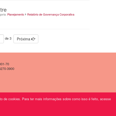
tre
goria:
Planejamento
Relatório de Governança Corporativa
de 3
Próxima
001-70
 3270-3900
o de cookies. Para ter mais informações sobre como isso é feito, acesse