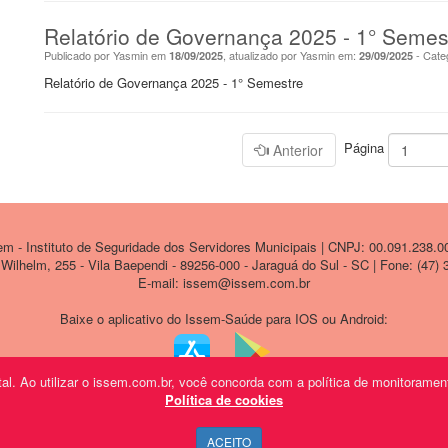
Relatório de Governança 2025 - 1° Semes
Publicado por Yasmin em
, atualizado por Yasmin em:
- Cate
18/09/2025
29/09/2025
Relatório de Governança 2025 - 1° Semestre
Página
Anterior
 - Instituto de Seguridade dos Servidores Municipais | CNPJ: 00.091.238.0
ilhelm, 255 - Vila Baependi - 89256-000 - Jaraguá do Sul - SC | Fone: (47)
E-mail: issem@issem.com.br
Baixe o aplicativo do Issem-Saúde para IOS ou Android:
l. Ao utilizar o issem.com.br, você concorda com a política de monitorament
Política de cookies
ACEITO