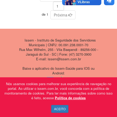
de 1
Próxima
Issem - Instituto de Seguridade dos Servidores
Municipais | CNPJ: 00.091.238.0001-70
Rua Max Wilhelm, 255 - Vila Baependi - 89256-000 -
Jaraguá do Sul - SC | Fone: (47) 3270-3900
E-mail: issem@issem.com.br
Baixe o aplicativo do Issem-Saúde para IOS ou
Android:
Nós usamos cookies para melhorar sua experiência de navegação no
portal. Ao utilizar o issem.com.br, você concorda com a política de
monitoramento de cookies. Para ter mais informações sobre como isso
é feito, acesse
Política de cookies
ACEITO