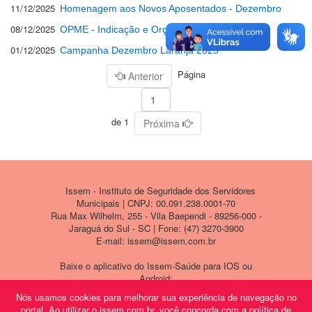
11/12/2025
Homenagem aos Novos Aposentados - Dezembro
08/12/2025
OPME - Indicação e Orçamentos Fornecedores
01/12/2025
Campanha Dezembro Laranja 2025
Página
Anterior
de 1
Próxima
Issem - Instituto de Seguridade dos Servidores
Municipais | CNPJ: 00.091.238.0001-70
Rua Max Wilhelm, 255 - Vila Baependi - 89256-000 -
Jaraguá do Sul - SC | Fone: (47) 3270-3900
E-mail: issem@issem.com.br
Baixe o aplicativo do Issem-Saúde para IOS ou
Android:
Nós usamos cookies para melhorar sua experiência de navegação no
portal. Ao utilizar o issem.com.br, você concorda com a política de