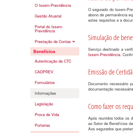
O Issem-Previdência
O segurado do Issem-Prev
abono de permanência equi
Gestão Atuarial
estes requisitos e a doc
Portal do Issem-
Previdência
Simulação de benef
Prestação de Contas
Serviço destinado a veri
Benefícios
Issem-Previdência
. Confi
Autenticação de CTC
Emissão de Certid
CADPREV
Formulários
Documento necessário pa
documentação necessária
Informações
Legislação
Como fazer os req
Prova de Vida
Após reunidos todos os d
ao Setor de Benefícios da
Portarias
Aos segurados que preten