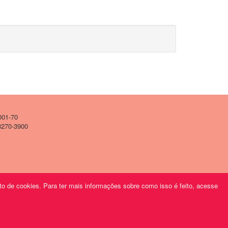
001-70
 3270-3900
o de cookies. Para ter mais informações sobre como isso é feito, acesse