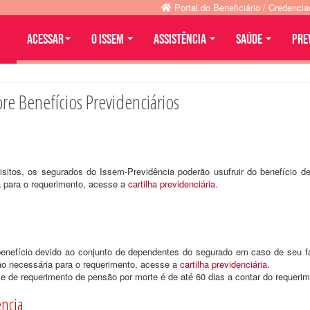
Portal do Beneficiário / Credenci
Acessar
O ISSEM
ASSISTÊNCIA
SAÚDE
PRE
re Benefícios Previdenciários
isitos, os segurados do Issem-Previdência poderão usufruir do benefício de
 para o requerimento, acesse a
cartilha previdenciária.
enefício devido ao conjunto de dependentes do segurado em caso de seu fa
o necessária para o requerimento, acesse a
cartilha previdenciária.
e de requerimento de pensão por morte é de até 60 dias a contar do requeri
ncia