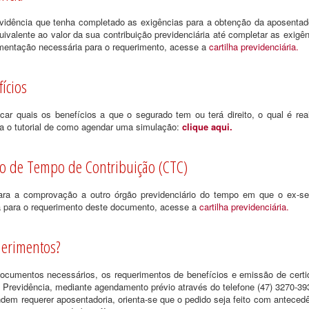
idência que tenha completado as exigências para a obtenção da aposentado
valente ao valor da sua contribuição previdenciária até completar as exigê
umentação necessária para o requerimento, acesse a
cartilha previdenciária.
ícios
ficar quais os benefícios a que o segurado tem ou terá direito, o qual é r
ra o tutorial de como agendar uma simulação:
clique aqui.
ão de Tempo de Contribuição (CTC)
ra a comprovação a outro órgão previdenciário do tempo em que o ex-serv
 para o requerimento deste documento, acesse a
cartilha previdenciária.
uerimentos?
ocumentos necessários, os requerimentos de benefícios e emissão de certi
 Previdência, mediante agendamento prévio através do telefone (47) 3270-39
dem requerer aposentadoria, orienta-se que o pedido seja feito com anteced