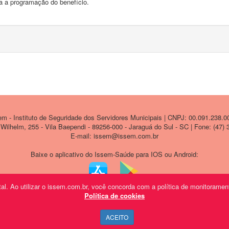
da a programação do benefício.
 - Instituto de Seguridade dos Servidores Municipais | CNPJ: 00.091.238.0
ilhelm, 255 - Vila Baependi - 89256-000 - Jaraguá do Sul - SC | Fone: (47)
E-mail: issem@issem.com.br
Baixe o aplicativo do Issem-Saúde para IOS ou Android:
l. Ao utilizar o issem.com.br, você concorda com a política de monitorament
Política de cookies
ACEITO