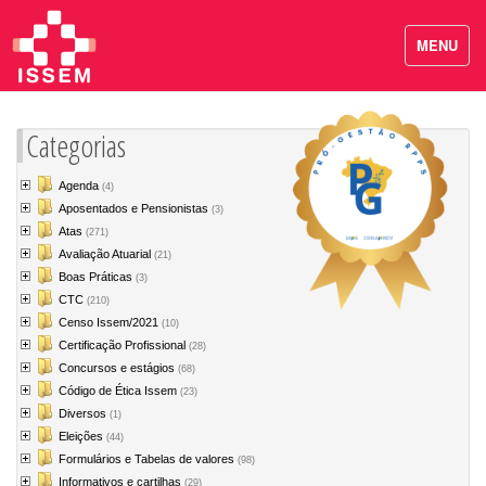
MENU
Categorias
Agenda
(4)
Aposentados e Pensionistas
(3)
Atas
(271)
Avaliação Atuarial
(21)
Boas Práticas
(3)
CTC
(210)
Censo Issem/2021
(10)
Certificação Profissional
(28)
Concursos e estágios
(68)
Código de Ética Issem
(23)
Diversos
(1)
Eleições
(44)
Formulários e Tabelas de valores
(98)
Informativos e cartilhas
(29)