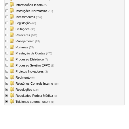
Informações Issem
(2)
Instruções Normativas
(16)
Investimentos
(359)
Legislação
(66)
Licitações
(96)
Pareceres
(103)
Planejamento
(83)
Portarias
(55)
Prestação de Contas
(470)
Processo Eletrônico
(7)
Processo Seletivo EFPC
(1)
Projetos Inovadores
(2)
Regimento
(6)
Relatórios Controle Interno
(38)
Resoluções
(234)
Resultados Perícia Médica
(8)
Telefones setores Issem
(1)