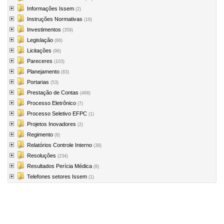
Informações Issem
(2)
Instruções Normativas
(16)
Investimentos
(359)
Legislação
(66)
Licitações
(96)
Pareceres
(103)
Planejamento
(83)
Portarias
(53)
Prestação de Contas
(468)
Processo Eletrônico
(7)
Processo Seletivo EFPC
(1)
Projetos Inovadores
(2)
Regimento
(6)
Relatórios Controle Interno
(38)
Resoluções
(234)
Resultados Perícia Médica
(8)
Telefones setores Issem
(1)