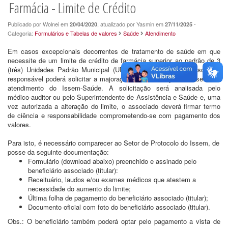
Farmácia - Limite de Crédito
Publicado por Wolnei em
, atualizado por Yasmin em
-
20/04/2020
27/11/2025
Categoria:
Formulários e Tabelas de valores
Saúde
Atendimento
Em casos excepcionais decorrentes de tratamento de saúde em que
necessite de um limite de crédito de farmácia superior ao padrão de 3
(três) Unidades Padrão Municipal (UPM) por associado, o associado
responsável poderá solicitar a majoração deste limite junto ao setor de
atendimento do Issem-Saúde. A solicitação será analisada pelo
médico-auditor ou pelo Superintendente de Assistência e Saúde e, uma
vez autorizada a alteração do limite, o associado deverá firmar termo
de ciência e responsabilidade comprometendo-se com pagamento dos
valores.
Para isto, é necessário comparecer ao Setor de Protocolo do Issem, de
posse da seguinte documentação:
Formulário (download abaixo) preenchido e assinado pelo
beneficiário associado (titular):
Receituário, laudos e/ou exames médicos que atestem a
necessidade do aumento do limite;
Última folha de pagamento do beneficiário associado (titular);
Documento oficial com foto do beneficiário associado (titular).
Obs.: O beneficiário também poderá optar pelo pagamento a vista de