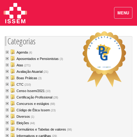
MENU
Categorias
Agenda
(4)
Aposentados e Pensionistas
(3)
Atas
(271)
Avaliação Atuarial
(21)
Boas Práticas
(3)
CTC
(210)
Censo Issem/2021
(10)
Certificação Profissional
(28)
Concursos e estágios
(68)
Código de Ética Issem
(23)
Diversos
(1)
Eleições
(44)
Formulários e Tabelas de valores
(98)
Informativos e cartilhas
(29)