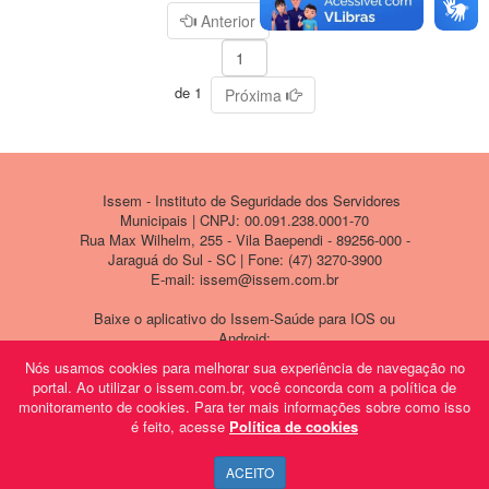
Página
Anterior
de 1
Próxima
Issem - Instituto de Seguridade dos Servidores
Municipais | CNPJ: 00.091.238.0001-70
Rua Max Wilhelm, 255 - Vila Baependi - 89256-000 -
Jaraguá do Sul - SC | Fone: (47) 3270-3900
E-mail: issem@issem.com.br
Baixe o aplicativo do Issem-Saúde para IOS ou
Android:
Nós usamos cookies para melhorar sua experiência de navegação no
portal. Ao utilizar o issem.com.br, você concorda com a política de
monitoramento de cookies. Para ter mais informações sobre como isso
é feito, acesse
Política de cookies
ACEITO