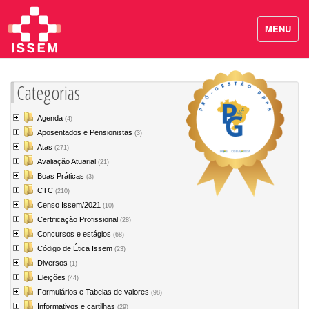
MENU
Categorias
Agenda
(4)
Aposentados e Pensionistas
(3)
Atas
(271)
Avaliação Atuarial
(21)
Boas Práticas
(3)
CTC
(210)
Censo Issem/2021
(10)
Certificação Profissional
(28)
Concursos e estágios
(68)
Código de Ética Issem
(23)
Diversos
(1)
Eleições
(44)
Formulários e Tabelas de valores
(98)
Informativos e cartilhas
(29)