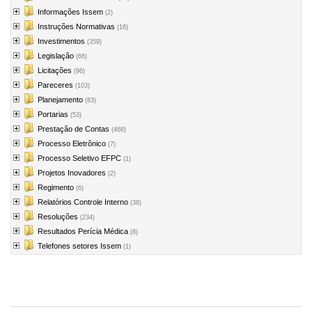
Informações Issem
(2)
Instruções Normativas
(16)
Investimentos
(359)
Legislação
(66)
Licitações
(96)
Pareceres
(103)
Planejamento
(83)
Portarias
(53)
Prestação de Contas
(468)
Processo Eletrônico
(7)
Processo Seletivo EFPC
(1)
Projetos Inovadores
(2)
Regimento
(6)
Relatórios Controle Interno
(38)
Resoluções
(234)
Resultados Perícia Médica
(8)
Telefones setores Issem
(1)