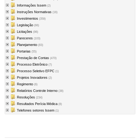
Informações Issem
(2)
Instruções Normativas
(16)
Investimentos
(359)
Legislação
(66)
Licitações
(96)
Pareceres
(103)
Planejamento
(83)
Portarias
(55)
Prestação de Contas
(470)
Processo Eletrônico
(7)
Processo Seletivo EFPC
(1)
Projetos Inovadores
(2)
Regimento
(6)
Relatórios Controle Interno
(38)
Resoluções
(234)
Resultados Perícia Médica
(8)
Telefones setores Issem
(1)