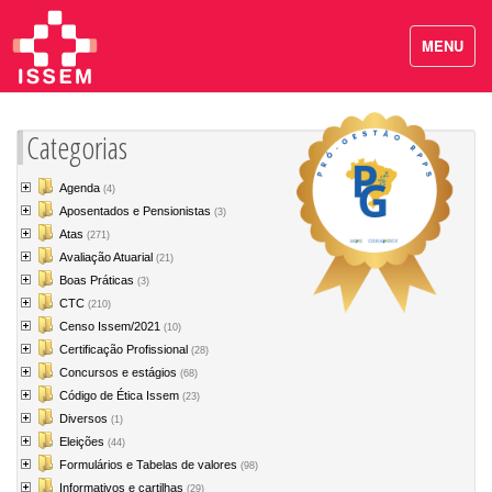
MENU
Categorias
Agenda
(4)
Aposentados e Pensionistas
(3)
Atas
(271)
Avaliação Atuarial
(21)
Boas Práticas
(3)
CTC
(210)
Censo Issem/2021
(10)
Certificação Profissional
(28)
Concursos e estágios
(68)
Código de Ética Issem
(23)
Diversos
(1)
Eleições
(44)
Formulários e Tabelas de valores
(98)
Informativos e cartilhas
(29)