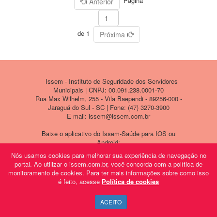
Página
Anterior
de 1
Próxima
Issem - Instituto de Seguridade dos Servidores
Municipais | CNPJ: 00.091.238.0001-70
Rua Max Wilhelm, 255 - Vila Baependi - 89256-000 -
Jaraguá do Sul - SC | Fone: (47) 3270-3900
E-mail: issem@issem.com.br
Baixe o aplicativo do Issem-Saúde para IOS ou
Android:
Nós usamos cookies para melhorar sua experiência de navegação no
portal. Ao utilizar o issem.com.br, você concorda com a política de
monitoramento de cookies. Para ter mais informações sobre como isso
é feito, acesse
Política de cookies
ACEITO