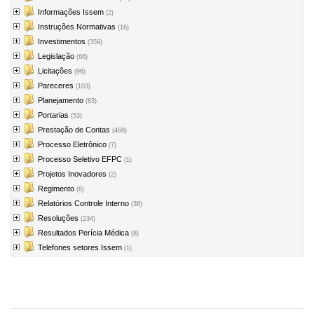
Informações Issem
(2)
Instruções Normativas
(16)
Investimentos
(359)
Legislação
(66)
Licitações
(96)
Pareceres
(103)
Planejamento
(83)
Portarias
(53)
Prestação de Contas
(468)
Processo Eletrônico
(7)
Processo Seletivo EFPC
(1)
Projetos Inovadores
(2)
Regimento
(6)
Relatórios Controle Interno
(38)
Resoluções
(234)
Resultados Perícia Médica
(8)
Telefones setores Issem
(1)