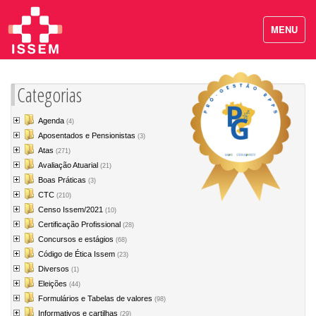
MENU
Categorias
Agenda
(4)
Aposentados e Pensionistas
(3)
Atas
(271)
Avaliação Atuarial
(21)
Boas Práticas
(3)
CTC
(210)
Censo Issem/2021
(10)
Certificação Profissional
(28)
Concursos e estágios
(68)
Código de Ética Issem
(23)
Diversos
(1)
Eleições
(44)
Formulários e Tabelas de valores
(98)
Informativos e cartilhas
(29)