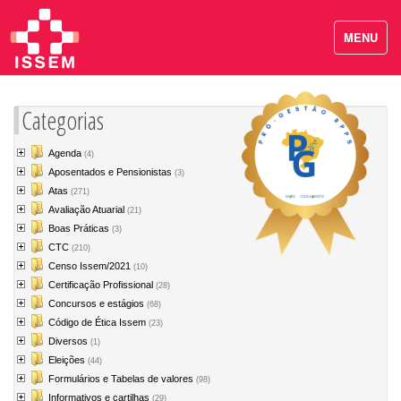
MENU
Categorias
Agenda
(4)
Aposentados e Pensionistas
(3)
Atas
(271)
Avaliação Atuarial
(21)
Boas Práticas
(3)
CTC
(210)
Censo Issem/2021
(10)
Certificação Profissional
(28)
Concursos e estágios
(68)
Código de Ética Issem
(23)
Diversos
(1)
Eleições
(44)
Formulários e Tabelas de valores
(98)
Informativos e cartilhas
(29)