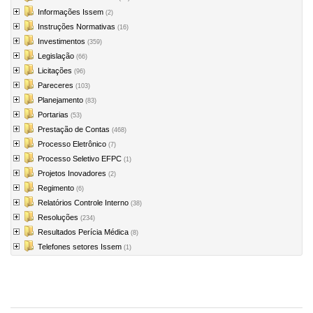
Informações Issem
(2)
Instruções Normativas
(16)
Investimentos
(359)
Legislação
(66)
Licitações
(96)
Pareceres
(103)
Planejamento
(83)
Portarias
(53)
Prestação de Contas
(468)
Processo Eletrônico
(7)
Processo Seletivo EFPC
(1)
Projetos Inovadores
(2)
Regimento
(6)
Relatórios Controle Interno
(38)
Resoluções
(234)
Resultados Perícia Médica
(8)
Telefones setores Issem
(1)