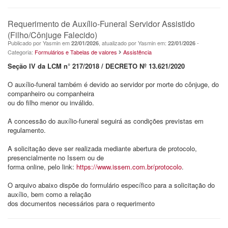
Requerimento de Auxílio-Funeral Servidor Assistido
(Filho/Cônjuge Falecido)
Publicado por Yasmin em
, atualizado por Yasmin em:
-
22/01/2026
22/01/2026
Categoria:
Formulários e Tabelas de valores
Assistência
Seção IV da LCM n° 217/2018 / DECRETO Nº 13.621/2020
O auxílio-funeral também é devido ao servidor por morte do cônjuge, do
companheiro ou companheira
ou do filho menor ou inválido.
A concessão do auxílio-funeral seguirá as condições previstas em
regulamento.
A solicitação deve ser realizada mediante abertura de protocolo,
presencialmente no Issem ou de
forma online, pelo link:
https://www.issem.com.br/protocolo
.
O arquivo abaixo dispõe do formulário específico para a solicitação do
auxílio, bem como a relação
dos documentos necessários para o requerimento