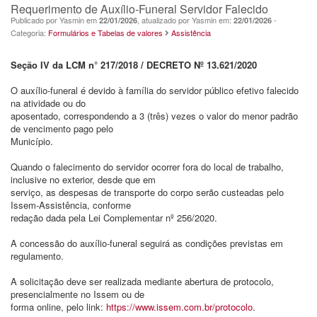
Requerimento de Auxílio-Funeral Servidor Falecido
Publicado por Yasmin em
, atualizado por Yasmin em:
-
22/01/2026
22/01/2026
Categoria:
Formulários e Tabelas de valores
Assistência
Seção IV da LCM n° 217/2018 / DECRETO Nº 13.621/2020
O auxílio-funeral é devido à família do servidor público efetivo falecido
na atividade ou do
aposentado, correspondendo a 3 (três) vezes o valor do menor padrão
de vencimento pago pelo
Município.
Quando o falecimento do servidor ocorrer fora do local de trabalho,
inclusive no exterior, desde que em
serviço, as despesas de transporte do corpo serão custeadas pelo
Issem-Assistência, conforme
redação dada pela Lei Complementar nº 256/2020.
A concessão do auxílio-funeral seguirá as condições previstas em
regulamento.
A solicitação deve ser realizada mediante abertura de protocolo,
presencialmente no Issem ou de
forma online, pelo link:
https://www.issem.com.br/protocolo
.