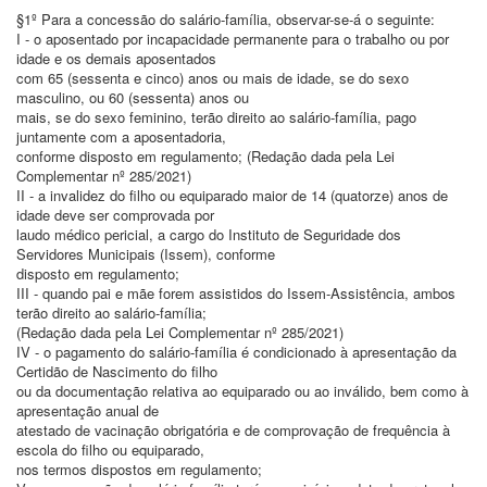
§1º Para a concessão do salário-família, observar-se-á o seguinte:
I - o aposentado por incapacidade permanente para o trabalho ou por
idade e os demais aposentados
com 65 (sessenta e cinco) anos ou mais de idade, se do sexo
masculino, ou 60 (sessenta) anos ou
mais, se do sexo feminino, terão direito ao salário-família, pago
juntamente com a aposentadoria,
conforme disposto em regulamento; (Redação dada pela Lei
Complementar nº 285/2021)
II - a invalidez do filho ou equiparado maior de 14 (quatorze) anos de
idade deve ser comprovada por
laudo médico pericial, a cargo do Instituto de Seguridade dos
Servidores Municipais (Issem), conforme
disposto em regulamento;
III - quando pai e mãe forem assistidos do Issem-Assistência, ambos
terão direito ao salário-família;
(Redação dada pela Lei Complementar nº 285/2021)
IV - o pagamento do salário-família é condicionado à apresentação da
Certidão de Nascimento do filho
ou da documentação relativa ao equiparado ou ao inválido, bem como à
apresentação anual de
atestado de vacinação obrigatória e de comprovação de frequência à
escola do filho ou equiparado,
nos termos dispostos em regulamento;