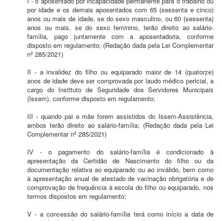
I - o aposentado por incapacidade permanente para o trabalho ou
por idade e os demais aposentados com 65 (sessenta e cinco)
anos ou mais de idade, se do sexo masculino, ou 60 (sessenta)
anos ou mais, se do sexo feminino, terão direito ao salário-
família, pago juntamente com a aposentadoria, conforme
disposto em regulamento; (Redação dada pela Lei Complementar
nº 285/2021)
II - a invalidez do filho ou equiparado maior de 14 (quatorze)
anos de idade deve ser comprovada por laudo médico pericial, a
cargo do Instituto de Seguridade dos Servidores Municipais
(Issem), conforme disposto em regulamento;
III - quando pai e mãe forem assistidos do Issem-Assistência,
ambos terão direito ao salário-família; (Redação dada pela Lei
Complementar nº 285/2021)
IV - o pagamento do salário-família é condicionado à
apresentação da Certidão de Nascimento do filho ou da
documentação relativa ao equiparado ou ao inválido, bem como
à apresentação anual de atestado de vacinação obrigatória e de
comprovação de frequência à escola do filho ou equiparado, nos
termos dispostos em regulamento;
V - a concessão do salário-família terá como início a data de