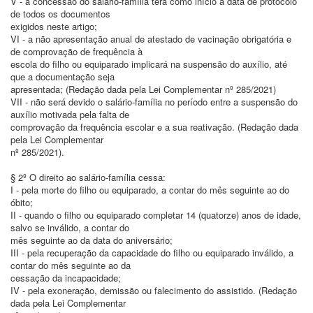
V - a concessão do salário-família terá como início a data de protocolo
de todos os documentos
exigidos neste artigo;
VI - a não apresentação anual de atestado de vacinação obrigatória e
de comprovação de frequência à
escola do filho ou equiparado implicará na suspensão do auxílio, até
que a documentação seja
apresentada; (Redação dada pela Lei Complementar nº 285/2021)
VII - não será devido o salário-família no período entre a suspensão do
auxílio motivada pela falta de
comprovação da frequência escolar e a sua reativação. (Redação dada
pela Lei Complementar
nº 285/2021).
§ 2º O direito ao salário-família cessa:
I - pela morte do filho ou equiparado, a contar do mês seguinte ao do
óbito;
II - quando o filho ou equiparado completar 14 (quatorze) anos de idade,
salvo se inválido, a contar do
mês seguinte ao da data do aniversário;
III - pela recuperação da capacidade do filho ou equiparado inválido, a
contar do mês seguinte ao da
cessação da incapacidade;
IV - pela exoneração, demissão ou falecimento do assistido. (Redação
dada pela Lei Complementar