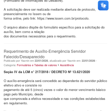
(Formulário de Informações do Desastre).
A solicitação deve ser realizada mediante abertura de protocolo,
presencialmente no Issem ou de
forma online, pelo link: https://www.issem.com.br/protocolo.
O arquivo abaixo dispõe do formulário específico para a solicitação do
auxílio, bem como a relação
dos documentos necessários para o requerimento.
Requerimento de Auxílio-Emergência Servidor
Falecido/Desaparecido
Publicado por Yasmin em
, atualizado por Yasmin em:
-
22/01/2026
22/01/2026
Categoria:
Formulários e Tabelas de valores
Assistência
Seção IV da LCM n° 217/2018 / DECRETO Nº 13.621/2020
O auxílio-emergência será concedido ao dependente do servidor público
efetivo ativo e consiste no
pagamento de até 5 (cinco) vezes o valor do menor vencimento básico
pago pelo Município, desde
que comprovada a efetiva necessidade e nas condições estabelecidas
em regulamento.