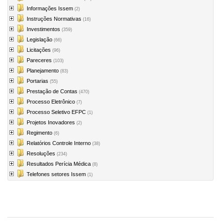
Informações Issem
(2)
Instruções Normativas
(16)
Investimentos
(359)
Legislação
(66)
Licitações
(96)
Pareceres
(103)
Planejamento
(83)
Portarias
(55)
Prestação de Contas
(470)
Processo Eletrônico
(7)
Processo Seletivo EFPC
(1)
Projetos Inovadores
(2)
Regimento
(6)
Relatórios Controle Interno
(38)
Resoluções
(234)
Resultados Perícia Médica
(8)
Telefones setores Issem
(1)