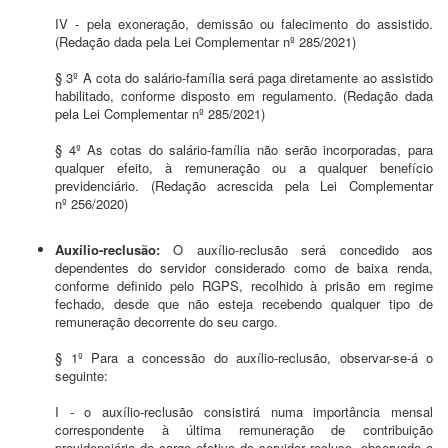
IV - pela exoneração, demissão ou falecimento do assistido.
(Redação dada pela Lei Complementar nº 285/2021)
§ 3º A cota do salário-família será paga diretamente ao assistido
habilitado, conforme disposto em regulamento. (Redação dada
pela Lei Complementar nº 285/2021)
§ 4º As cotas do salário-família não serão incorporadas, para
qualquer efeito, à remuneração ou a qualquer benefício
previdenciário. (Redação acrescida pela Lei Complementar
nº 256/2020)
Auxílio-reclusão:
O auxílio-reclusão será concedido aos
dependentes do servidor considerado como de baixa renda,
conforme definido pelo RGPS, recolhido à prisão em regime
fechado, desde que não esteja recebendo qualquer tipo de
remuneração decorrente do seu cargo.
§ 1º Para a concessão do auxílio-reclusão, observar-se-á o
seguinte:
I - o auxílio-reclusão consistirá numa importância mensal
correspondente à última remuneração de contribuição
previdenciária do cargo efetivo do servidor recluso, observado o