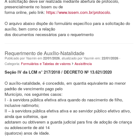
A solicitação deve ser realizada mediante abertura de protocolo,
presencialmente no Issem ou de
forma online, pelo link:
https://www.issem.com.br/protocolo
.
O arquivo abaixo dispõe do formulário específico para a solicitação do
auxílio, bem como a relação
dos documentos necessários para o requerimento
Requerimento de Auxílio-Natalidade
Publicado por Yasmin em
, atualizado por Yasmin em:
-
22/01/2026
22/01/2026
Categoria:
Formulários e Tabelas de valores
Assistência
Seção IV da LCM n° 217/2018 / DECRETO Nº 13.621/2020
O auxílio-natalidade, é concedido, em quantia equivalente ao menor
padrão de vencimento pago pelo
Município, nos seguintes casos:
I - à servidora pública efetiva ativa quando do nascimento de filho,
inclusive natimorto;
II – à servidora pública efetiva ativa e ao servidor público efetivo ativo,
ainda que solteiros, que
adotarem ou obtiverem a guarda judicial para fins de adoção de criança
ou adolescente de até 14
(quatorze) anos de idade.