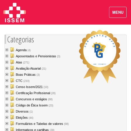
MENU
Categorias
Agenda
(4)
Aposentados e Pensionistas
(3)
Atas
(271)
Avaliação Atuarial
(21)
Boas Práticas
(3)
CTC
(210)
Censo Issem/2021
(10)
Certificação Profissional
(28)
Concursos e estágios
(68)
Código de Ética Issem
(23)
Diversos
(1)
Eleições
(44)
Formulários e Tabelas de valores
(98)
Informativos e cartilhas
(29)