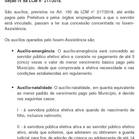
Seção IV da LCM n° 217/2018.
São auxílios, previstos no Art. 150 da LCM n° 217/2018, até então
pagos pela Prefeitura e pelos órgãos empregadores a que o servidor
está vinculado, passam a ter sua concessão concentrada no Issem-
Assistência.
Os auxílios operados pelo Issem-Assistência são:
Auxílio-emergência
: O auxílio-emergência será concedido ao
servidor público efetivo ativo e consiste no pagamento de até 5
(cinco) vezes o valor do menor vencimento básico pago pelo
Município, desde que comprovada a efetiva necessidade e nas
condições estabelecidas em regulamento.
Auxílio-natalidade
: O auxílio-natalidade, em quantia equivalente
ao menor padrão de vencimento pago pelo Município, é devido
nos seguintes casos:
I - à servidora pública efetiva ativa quando do nascimento de
filho, inclusive natimorto;
II - à servidora pública efetiva ativa e ao servidor público efetivo
ativo, ainda que solteiros, que adotarem ou obtiverem a guarda
judicial para fins de adoção de criança ou adolescente de até 14