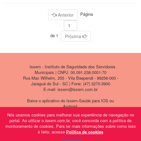
Página
Anterior
de 1
Próxima
Issem - Instituto de Seguridade dos Servidores
Municipais | CNPJ: 00.091.238.0001-70
Rua Max Wilhelm, 255 - Vila Baependi - 89256-000 -
Jaraguá do Sul - SC | Fone: (47) 3270-3900
E-mail: issem@issem.com.br
Baixe o aplicativo do Issem-Saúde para IOS ou
Android:
Nós usamos cookies para melhorar sua experiência de navegação no
portal. Ao utilizar o issem.com.br, você concorda com a política de
monitoramento de cookies. Para ter mais informações sobre como isso
é feito, acesse
Política de cookies