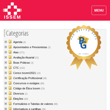
MENU
Categorias
Agenda
(4)
Aposentados e Pensionistas
(3)
Atas
(271)
Avaliação Atuarial
(21)
Boas Práticas
(3)
CTC
(210)
Censo Issem/2021
(10)
Certificação Profissional
(28)
Concursos e estágios
(68)
Código de Ética Issem
(23)
Diversos
(1)
Eleições
(44)
Formulários e Tabelas de valores
(98)
Informativos e cartilhas
(29)