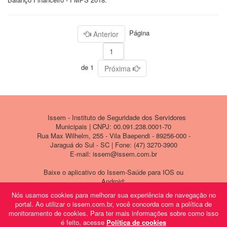
Página
Anterior
de 1
Próxima
Issem - Instituto de Seguridade dos Servidores
Municipais | CNPJ: 00.091.238.0001-70
Rua Max Wilhelm, 255 - Vila Baependi - 89256-000 -
Jaraguá do Sul - SC | Fone: (47) 3270-3900
E-mail: issem@issem.com.br
Baixe o aplicativo do Issem-Saúde para IOS ou
Android:
Nós usamos cookies para melhorar sua experiência de navegação no
portal. Ao utilizar o issem.com.br, você concorda com a política de
monitoramento de cookies. Para ter mais informações sobre como isso
é feito, acesse
Política de cookies