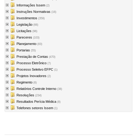
Informações Issem
(2)
Instruções Normativas
(16)
Investimentos
(359)
Legislação
(66)
Licitações
(96)
Pareceres
(103)
Planejamento
(83)
Portarias
(55)
Prestação de Contas
(470)
Processo Eletrônico
(7)
Processo Seletivo EFPC
(1)
Projetos Inovadores
(2)
Regimento
(6)
Relatórios Controle Interno
(38)
Resoluções
(234)
Resultados Perícia Médica
(8)
Telefones setores Issem
(1)