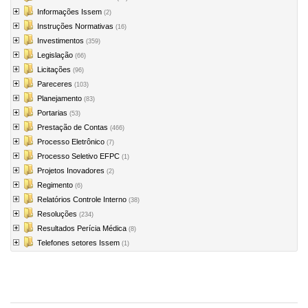
Informações Issem
(2)
Instruções Normativas
(16)
Investimentos
(359)
Legislação
(66)
Licitações
(96)
Pareceres
(103)
Planejamento
(83)
Portarias
(53)
Prestação de Contas
(466)
Processo Eletrônico
(7)
Processo Seletivo EFPC
(1)
Projetos Inovadores
(2)
Regimento
(6)
Relatórios Controle Interno
(38)
Resoluções
(234)
Resultados Perícia Médica
(8)
Telefones setores Issem
(1)