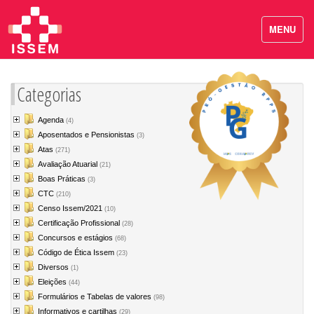
MENU
Categorias
Agenda
(4)
Aposentados e Pensionistas
(3)
Atas
(271)
Avaliação Atuarial
(21)
Boas Práticas
(3)
CTC
(210)
Censo Issem/2021
(10)
Certificação Profissional
(28)
Concursos e estágios
(68)
Código de Ética Issem
(23)
Diversos
(1)
Eleições
(44)
Formulários e Tabelas de valores
(98)
Informativos e cartilhas
(29)