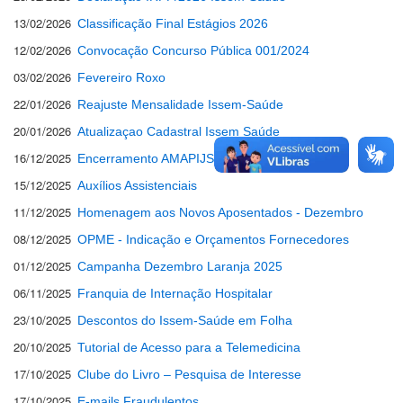
13/02/2026
Classificação Final Estágios 2026
12/02/2026
Convocação Concurso Pública 001/2024
03/02/2026
Fevereiro Roxo
22/01/2026
Reajuste Mensalidade Issem-Saúde
20/01/2026
Atualizaçao Cadastral Issem Saúde
16/12/2025
Encerramento AMAPIJS 2025
15/12/2025
Auxílios Assistenciais
11/12/2025
Homenagem aos Novos Aposentados - Dezembro
08/12/2025
OPME - Indicação e Orçamentos Fornecedores
01/12/2025
Campanha Dezembro Laranja 2025
06/11/2025
Franquia de Internação Hospitalar
23/10/2025
Descontos do Issem-Saúde em Folha
20/10/2025
Tutorial de Acesso para a Telemedicina
17/10/2025
Clube do Livro – Pesquisa de Interesse
17/10/2025
E-mails Fraudulentos